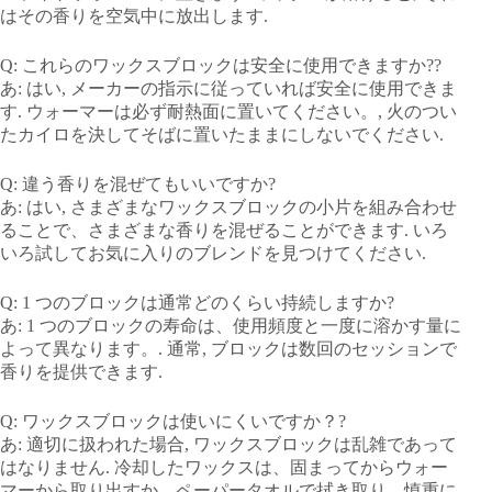
はその香りを空気中に放出します.
Q: これらのワックスブロックは安全に使用できますか??
あ: はい, メーカーの指示に従っていれば安全に使用できま
す. ウォーマーは必ず耐熱面に置いてください。, 火のつい
たカイロを決してそばに置いたままにしないでください.
Q: 違う香りを混ぜてもいいですか?
あ: はい, さまざまなワックスブロックの小片を組み合わせ
ることで、さまざまな香りを混ぜることができます. いろ
いろ試してお気に入りのブレンドを見つけてください.
Q: 1 つのブロックは通常どのくらい持続しますか?
あ: 1 つのブロックの寿命は、使用頻度と一度に溶かす量に
よって異なります。. 通常, ブロックは数回のセッションで
香りを提供できます.
Q: ワックスブロックは使いにくいですか？?
あ: 適切に扱われた場合, ワックスブロックは乱雑であって
はなりません. 冷却したワックスは、固まってからウォー
マーから取り出すか、ペーパータオルで拭き取り、慎重に