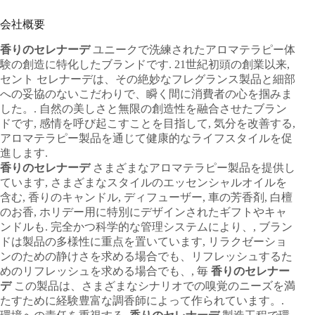
会社概要
香りのセレナーデ
ユニークで洗練されたアロマテラピー体
験の創造に特化したブランドです. 21世紀初頭の創業以来,
セント セレナーデは、その絶妙なフレグランス製品と細部
への妥協のないこだわりで、瞬く間に消費者の心を掴みま
した。. 自然の美しさと無限の創造性を融合させたブラン
ドです, 感情を呼び起こすことを目指して, 気分を改善する,
アロマテラピー製品を通じて健康的なライフスタイルを促
進します.
香りのセレナーデ
さまざまなアロマテラピー製品を提供し
ています, さまざまなスタイルのエッセンシャルオイルを
含む, 香りのキャンドル, ディフューザー, 車の芳香剤, 白檀
のお香, ホリデー用に特別にデザインされたギフトやキャ
ンドルも. 完全かつ科学的な管理システムにより、, ブラン
ドは製品の多様性に重点を置いています, リラクゼーショ
ンのための静けさを求める場合でも、リフレッシュするた
めのリフレッシュを求める場合でも、, 毎
香りのセレナー
デ
この製品は、さまざまなシナリオでの嗅覚のニーズを満
たすために経験豊富な調香師によって作られています。.