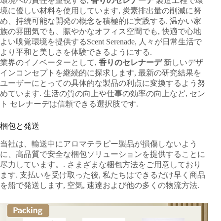
環境への責任を重視する,
香りのセレナーデ
製造工程で環
境に優しい材料を使用しています, 炭素排出量の削減に努
め、持続可能な開発の概念を積極的に実践する. 温かい家
族の雰囲気でも、賑やかなオフィス空間でも, 快適で心地
よい嗅覚環境を提供するScent Serenade, 人々が日常生活で
より平和と美しさを体験できるようにする.
業界のイノベーターとして,
香りのセレナーデ
新しいデザ
インコンセプトを継続的に探求します, 最新の研究結果を
ユーザーにとっての具体的な製品の利点に変換するよう努
めています. 生活の質の向上や仕事の効率の向上など, セン
ト セレナーデは信頼できる選択肢です.
梱包と発送
当社は、輸送中にアロマテラピー製品が損傷しないよう
に、高品質で安全な梱包ソリューションを提供することに
尽力しています。. さまざまな梱包方法をご用意しており
ます. 支払いを受け取った後, 私たちはできるだけ早く商品
を船で発送します, 空気, 速達および他の多くの物流方法.